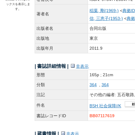
ックスを表示しま
す。
稲葉, 剛(1969-)
<
典拠I
著者名
信, 三恵子(1953-)
<
典拠
出版者名
合同出版
出版地
東京
出版年月
2011.9
| 書誌詳細情報 |
非表示
形態
165p ; 21cm
分類
364
,
364
注記
その他の編者: 五石敬路,
件名
BSH 社会保障//K
書誌レコードID
BB07117619
| 蔵書情報 |
非表示