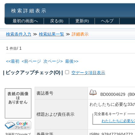
検 索 詳 細 表 示
最初の画面へ
戻る
更新
ヘルプ
(B)
(R)
検索条件入力
≫
検索結果一覧
≫
詳細表示
1
/ 1
件目
<<最初
<前ページ
次ページ>
最後>>
| ピックアップチェック(O) |
空データ項目表示
書誌番号
BD00004629 (B00
わたしたちに必要な33
標題および責任表示
完全書名キーワード
わたしたちに必要な
巻冊次等
ISBN: 978477260477
別画面でGoogleブ