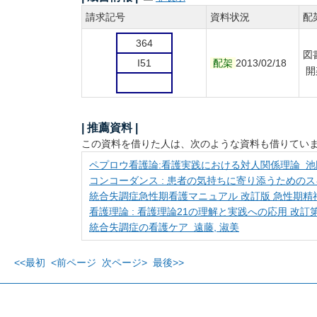
請求記号
資料状況
配
364
図
I51
配架
2013/02/18
開
| 推薦資料 |
この資料を借りた人は、次のような資料も借りてい
ペプロウ看護論:看護実践における対人関係理論 池田 明子 / O'Too
コンコーダンス : 患者の気持ちに寄り添うためのスキ
統合失調症急性期看護マニュアル 改訂版 急性期精
看護理論 : 看護理論21の理解と実践への応用 改訂第
統合失調症の看護ケア 遠藤, 淑美
<<最初
<前ページ
次ページ>
最後>>