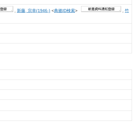
,
新藤, 宗幸(1946-)
<
典拠ID検索
>
,
竹