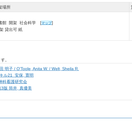
架場所
書館 開架 社会科学 [
]
マップ
架 貸出可 紙
ます。
le, Anita W. / Welt, Sheila R.
ル21 安保, 寛明
神科看護研究会
3版 筒井, 真優美