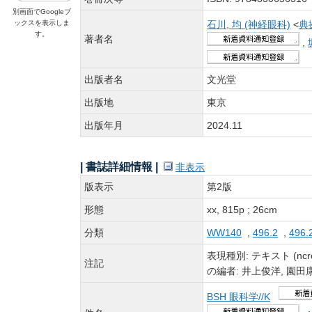
別画面でGoogleブ
ックスを表示しま
石川, 均 (神経眼科)
<
典
す。
著者名
,
出版者名
文光堂
出版地
東京
出版年月
2024.11
| 書誌詳細情報 |
非表示
版表示
第2版
形態
xx, 815p ; 26cm
分類
WW140
,
496.2
,
496.
表現種別: テキスト (ncrco
注記
の編者: 井上俊洋, 園田康
BSH 眼科学//K