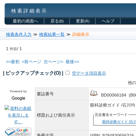
検 索 詳 細 表 示
最初の画面へ
戻る
更新
ヘルプ
(B)
(R)
検索条件入力
≫
検索結果一覧
≫
詳細表示
1
/ 1
件目
<<最初
<前ページ
次ページ>
最後>>
| ピックアップチェック(O) |
空データ項目表示
他の
Powered by
書誌番号
BD00066184 (B00
眼科診療ガイド /石川均
標題および責任表示
完全書名キーワード
眼科診療ガイド /石川均
巻冊次等
ISBN: 97848306563