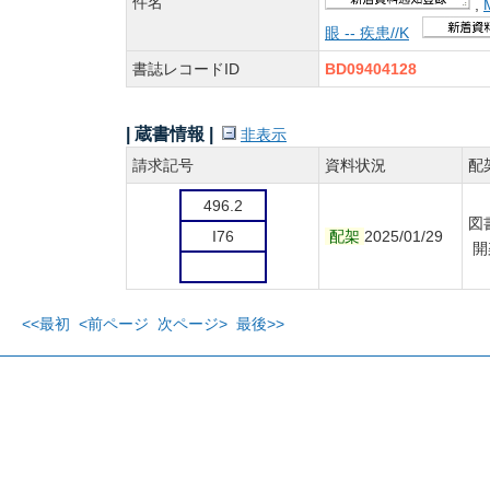
件名
,
眼 -- 疾患//K
書誌レコードID
BD09404128
| 蔵書情報 |
非表示
請求記号
資料状況
配
496.2
図
I76
配架
2025/01/29
開
<<最初
<前ページ
次ページ>
最後>>